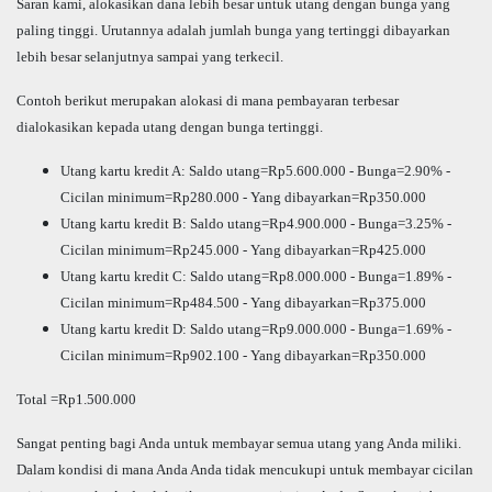
Saran kami, alokasikan dana lebih besar untuk utang dengan bunga yang
paling tinggi. Urutannya adalah jumlah bunga yang tertinggi dibayarkan
lebih besar selanjutnya sampai yang terkecil.
Contoh berikut merupakan alokasi di mana pembayaran terbesar
dialokasikan kepada utang dengan bunga tertinggi.
Utang kartu kredit A: Saldo utang=Rp5.600.000 - Bunga=2.90% -
Cicilan minimum=Rp280.000 - Yang dibayarkan=Rp350.000
Utang kartu kredit B: Saldo utang=Rp4.900.000 - Bunga=3.25% -
Cicilan minimum=Rp245.000 - Yang dibayarkan=Rp425.000
Utang kartu kredit C: Saldo utang=Rp8.000.000 - Bunga=1.89% -
Cicilan minimum=Rp484.500 - Yang dibayarkan=Rp375.000
Utang kartu kredit D: Saldo utang=Rp9.000.000 - Bunga=1.69% -
Cicilan minimum=Rp902.100 - Yang dibayarkan=Rp350.000
Total =Rp1.500.000
Sangat penting bagi Anda untuk membayar semua utang yang Anda miliki.
Dalam kondisi di mana Anda Anda tidak mencukupi untuk membayar cicilan