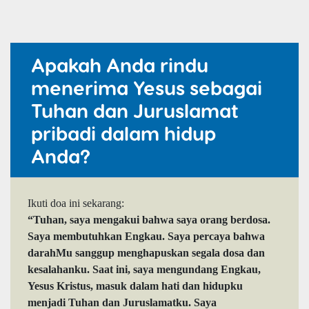
Apakah Anda rindu
menerima Yesus sebagai
Tuhan dan Juruslamat
pribadi dalam hidup
Anda?
Ikuti doa ini sekarang:
“Tuhan, saya mengakui bahwa saya orang berdosa.
Saya membutuhkan Engkau. Saya percaya bahwa
darahMu sanggup menghapuskan segala dosa dan
kesalahanku. Saat ini, saya mengundang Engkau,
Yesus Kristus, masuk dalam hati dan hidupku
menjadi Tuhan dan Juruslamatku. Saya