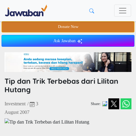
Donate Now
Ask Jawaban
Tip dan Trik Terbebas dari Lilitan
Hutang
Investment
/
3
Share:
August 2007