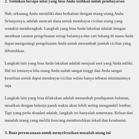
2. Tentukan berapa nilai yang bisa Anda sisihkan untuk pembayaran
Nah, sekarang Anda memiliki data berkaitan dengan utang-utang Anda.
Selanjutnya, adalah mencari dana untuk membayar cicilan utang yang
semakin membengkak. Langkah yang bisa Anda lakukan adalah dengan
membuat catatan pengeluaran setiap bulannya dan cari lubang di mana Anda
dapat mengurangi pengeluaran Anda untuk menambah jumlah cicilan yang
dibutuhkan.
Langkah lain yang bisa Anda lakukan adalah menjual aset yang Anda miliki.
Hal ini tentunya bila utang Anda sudah sangat tinggi dan Anda sangat
kesulitan untuk dapat membayar cicilan walau hanya sebatas minimumnya
saja.
Langkah lain yang bisa dilakukan adalah menambah pendapatan bulanan,
misalkan dengan bekerja paruh waktu akan lebih sering mengambil lembur.
Tapi yang perlu disadari adalah, langkah ini hanyalah sementara. Keluar dari
masalah utang yang melilit kencang membutuhkan tekad dan kesabaran.
3. Buat perencanaan untuk menyelesaikan masalah utang ini