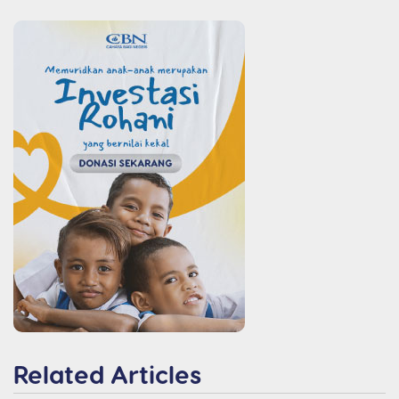
Related Articles